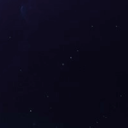
ts365(股份)有限公司官方网站。我们专注于beats365品牌服务，提供权威资
新闻资讯
关于我们
报告
公司动态
公司简介
报告
行业资讯
资质认证