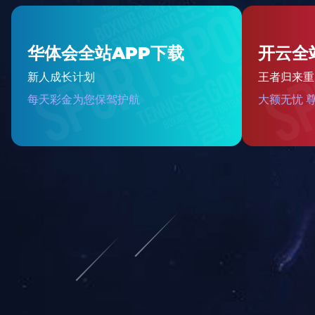
关于我们
ABOUT US
公司简介
资质认证
视频专区
合作客户