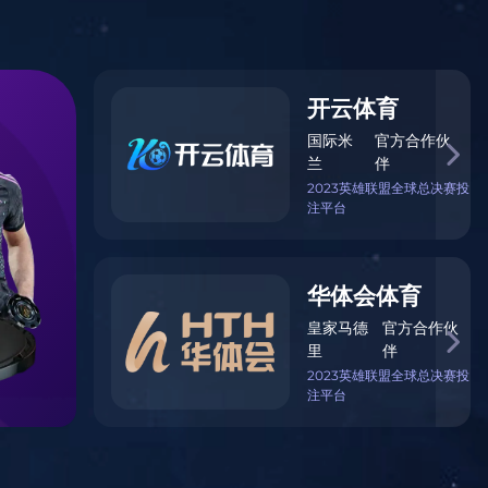
网站地图
咨询热线
111 0000 1111
讯中心
关于我们