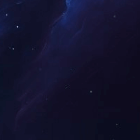
司-官方网站 - 🧧🧧😄😄✅【baojiash.com】✅欢迎来到中国.bea
，让激情永不退场！
化学检测
质检报告
CPC认证
电商平台质检
EN71检测
电子电器质检