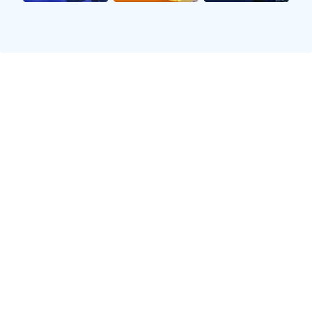
邻苯二甲酸盐检测
甲醛检测
镉含量Cd检测
酚类化合物检测