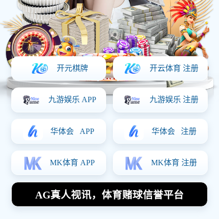
甲醛检测
邻苯二甲酸盐检测
镍释放量检测
食品级检测
五氨苯酚检测
有机锡检测
有机锡检测
五氨苯酚检测