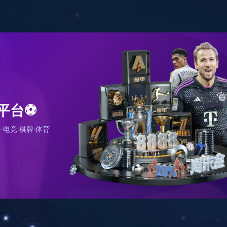
方网站
化学检测
质检报告
检测案例
资