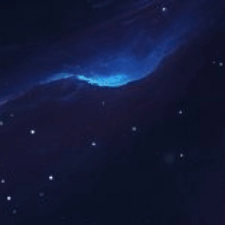
我要留言
中国.beats365(股份)有限公司-官方网站中国.beats365(股份)有限公
讯、精彩内容和活跃社区。beats365，与万千同好一起感受运动魅力