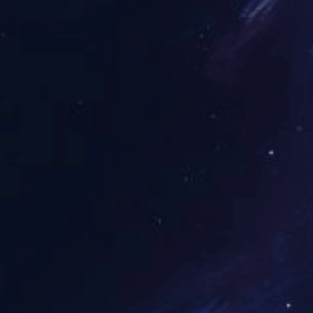
邻苯二甲酸盐检测
镍释放量检测
食品级检测
五氨苯酚检测
有机锡检测
在线留言
感谢您为我们提供的反馈意见
您的意见与建议将是我们前进的动
力！