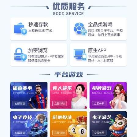
质检报告
电商平台质检报告
电子电器质检报告
服装质检报告
京东
机械设备质检报告
质检
建材质检报告