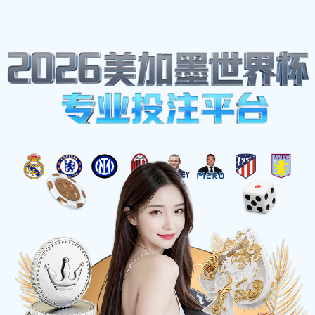
欢迎访问，中国.beats365(股份)有限公司-官方网站！
网站地图
咨询热线
中国.beats365(股份)有限
111 0000
公司-官方网站
1111
网站首页
机器人检测
认证类别
化学检测
质检报告