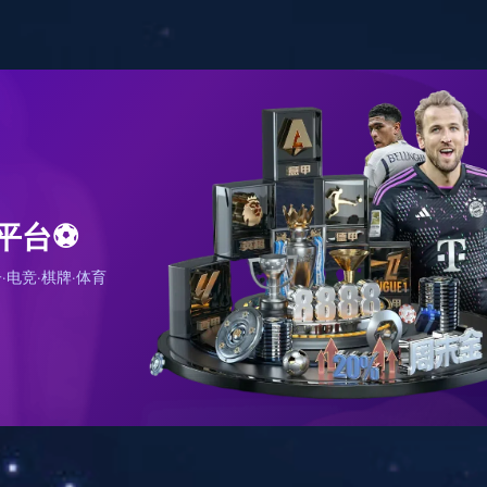
方网站
化学检测
质检报告
检测案例
资