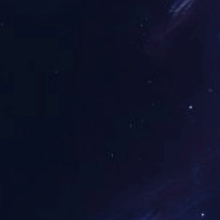
邻苯二甲酸盐检测
镍释放量检测
食品级检测
五氨苯酚检测
有机锡检测
在线留言
感谢您为我们提供的反馈意见
您的意见与建议将是我们前进的动
力！