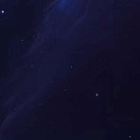
司-官方网站 - 🧧🧧😄😄✅【baojiash.com】✅欢迎来到中国.bea
，让激情永不退场！