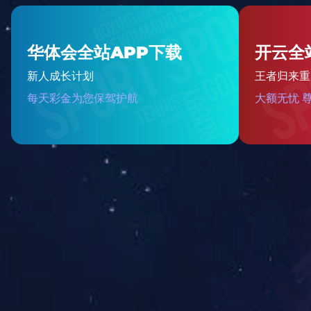
酚类化合物检测
化学检测
CPC认证