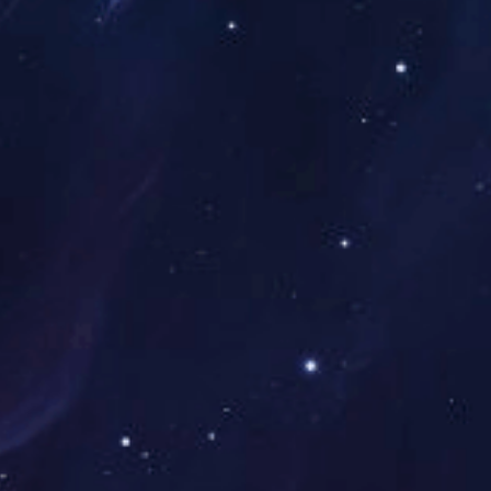
化合物检测
首页
上一页
1
下一页