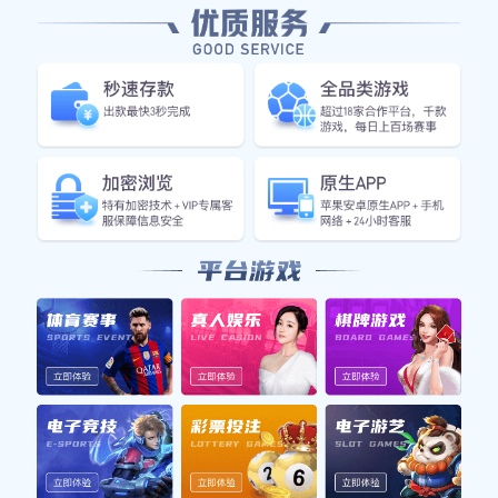
公司动态
生产商核实
行业资讯
认证去哪
常见问题
做？
在线留言
时间：2025-08-13 访
量：1209
感谢您为我们提供的反馈意见
您的意见与建议将是我们前进的动
力！
在当今的全球化