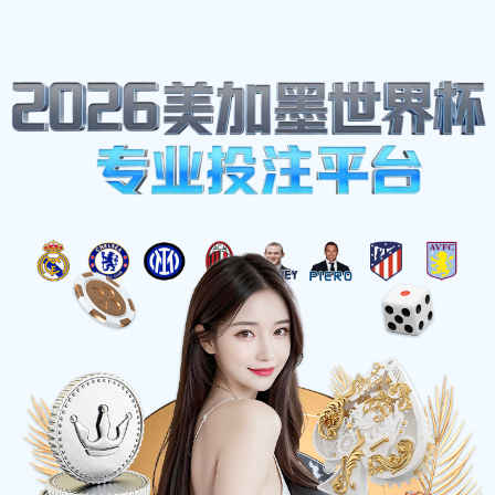
欢迎访问，中国.beats365(股份)有限公司-官方网站！
网站地图
咨询热线
中国.beats365(股份)有限
111 0000
公司-官方网站
1111
网站首页
机器人检测
认证类别
化学检测
质检报告