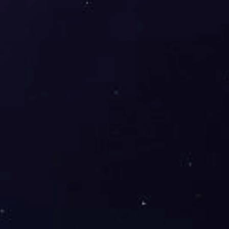
365：亚洲用户的专业选择···
机器人减速器检测专业第三方检···
E认证选购指南：从合···
Beats 365官网亚洲网页版：随时···