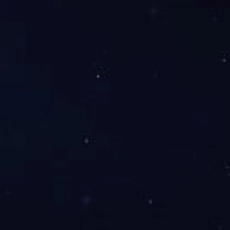
ts365(股份)有限公司官方网站。我们专注于beats365品牌服务，提供权威资
新闻资讯
关于我们
报告
公司动态
公司简介
报告
行业资讯
资质认证
常见问题
视频专区
报告
合作客户
实验室
联系我们