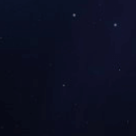
中国.beats365(股份)有限公司-官方网站中国.beats365(股份)有限公
讯、精彩内容和活跃社区。beats365，与万千同好一起感受运动魅力
友情链接:
机器人检测
认证类别
电池检测
CE认证
电瓷兼容检测
FCC认证
电气检测
埃及GOEIC认证和NFSA认证
环境适应性检测
出口商核实EVS认证
机器人电机检测
电池检测认证
机器人减速器检测
肯尼亚PVOC认证