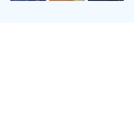
一、
CE认证
我要留言
何成为企业
欧盟的‘拦路
对于出口欧盟的电子、机
企业而言，CE认证曾是
可攀的‘门槛’。根据202
三方检测市场报告，电子
欧盟的CE认证痛点集中
度：
周期长
（行业平均25
错过旺季销售窗口）、
技
（涉及安全、电磁兼容、
保等多维度检测，企业缺
力）、
法规更新快
（如RoH