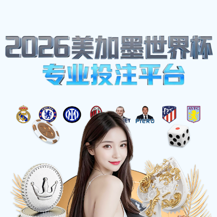
欢迎访问，中国.beats365(股份)有限公司-官方网站！
网站地图
咨询热线
中国.beats365(股份)有限
111 0000
公司-官方网站
1111
网站首页
机器人检测
认证类别
化学检测
质检报告