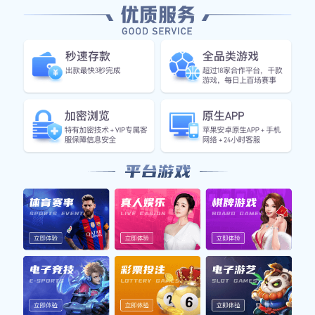
公司动态
锦‘4S全链
行业资讯
方法论’如
常见问题
助力企业轻
在线留言
出海？
感谢您为我们提供的反馈意见
您的意见与建议将是我们前进的动
时间：2025-11-07 访
力！
量：1120