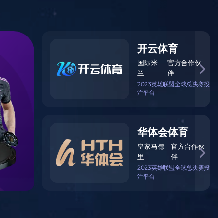
网站地图
咨询热线
111 0000 1111
讯中心
关于我们