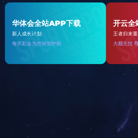
关于我们
ABOUT US
公司简介
资质认证
视频专区
合作客户
上一篇：
中海石油