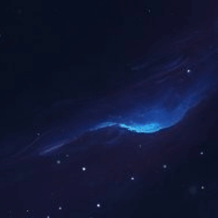
我要留言
中国.beats365(股份)有限公司-官方网站中国.beats365(股份)有限公
讯、精彩内容和活跃社区。beats365，与万千同好一起感受运动魅力
友情链接: