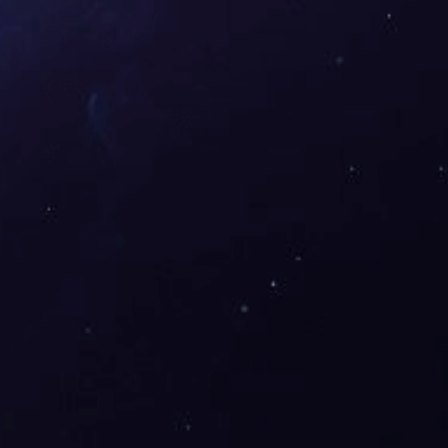
ts365(股份)有限公司官方网站。我们专注于beats365品牌服务，提供权威资