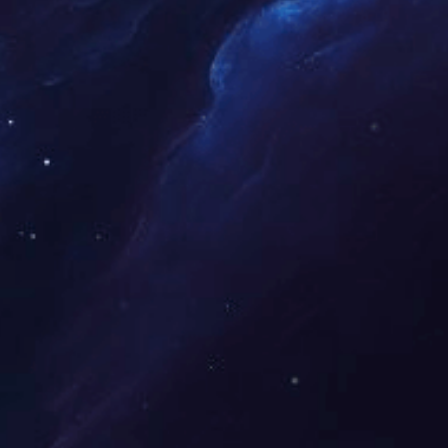
司-官方网站 - 🧧🧧😄😄✅【baojiash.com】✅欢迎来到中国.bea
，让激情永不退场！