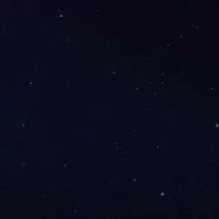
新闻资讯
关于我们
报告
公司动态
公司简介
报告
行业资讯
资质认证
常见问题
视频专区
报告
合作客户
实验室
联系我们
告
告