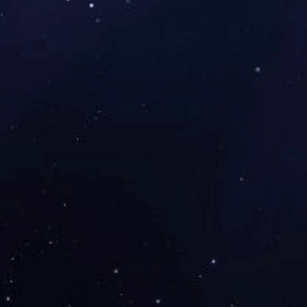
机器人检测
认证类别
电池检测
CE认证
电瓷兼容检测
FCC认证
电气检测
埃及GOEIC认证和NFSA认证
环境适应性检测
出口商核实EVS认证
机器人电机检测
电池检测认证
机器人减速器检测
肯尼亚PVOC认证
水静压力检测
尼日利亚 SONCAP认证
性能检测
沙特阿拉伯SABER认证
噪声检测
生产商核实-OVS认证