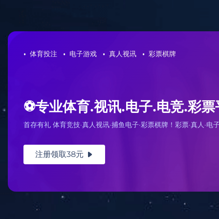
欢迎访问，中国.beats365(股份)有限公司-官方网站！
中国.beats365(股份)有限公司-官
网站首页
机器人检测
认证类别