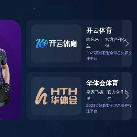
网站地图
咨询热线
111 0000 1111
讯中心
关于我们