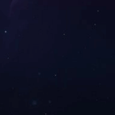
化学检测
质检报告
CPC认证
电商平台质检
EN71检测
电子电器质检
MSDS报告
服装质检报告
REACH检测
机械设备质检
RoHS检测
建材质检报告
WEEE指令
京东质检报告
酚类化合物检测
拼多多质检报
镉含量Cd检测
食品质检报告
甲醛检测
淘宝质检报告
邻苯二甲酸盐检测
天猫质检报告
镍释放量检测
亚马逊质检报