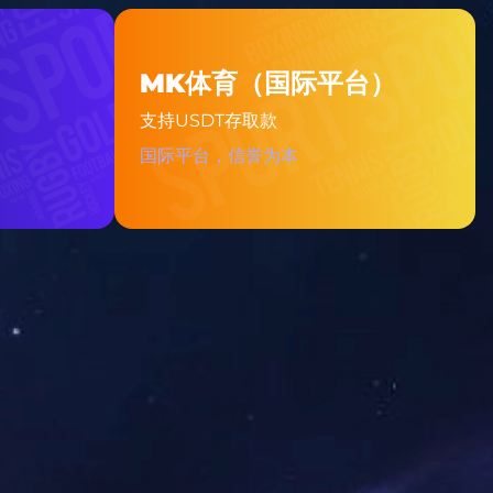
证书
1229