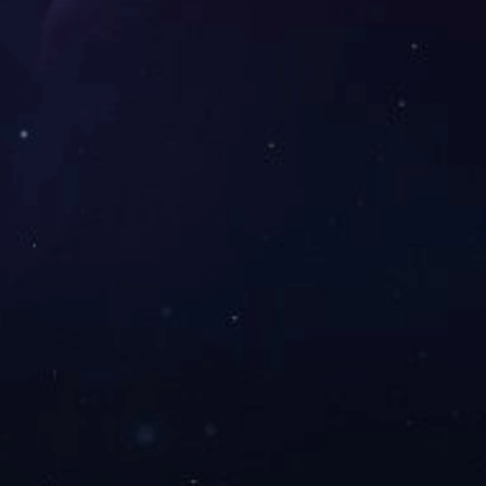
化学检测
质检报告
CPC认证
电商平台质检
EN71检测
电子电器质检
MSDS报告
服装质检报告
REACH检测
机械设备质检
RoHS检测
建材质检报告
WEEE指令
京东质检报告
酚类化合物检测
拼多多质检报
镉含量Cd检测
食品质检报告
甲醛检测
淘宝质检报告
邻苯二甲酸盐检测
天猫质检报告
镍释放量检测
亚马逊质检报