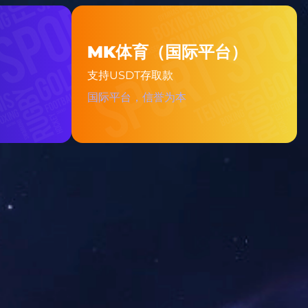
证书
1217