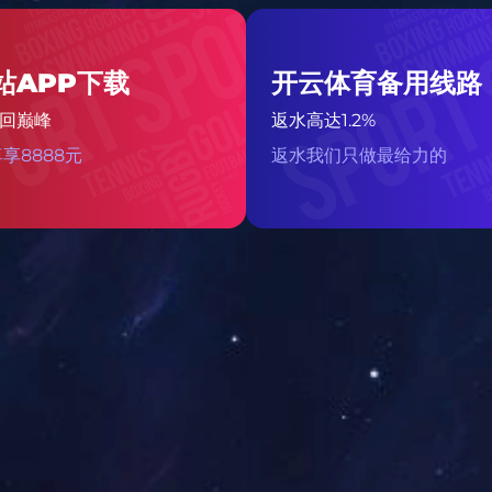
实用新型专利
时间：2025-03-21 访问量：