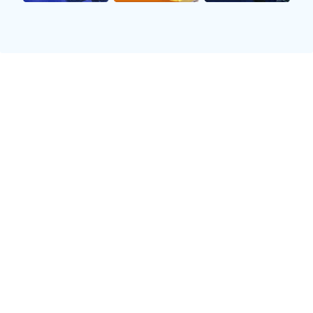
交流心得和感受。此外，网站还定期举办一些线上活动和抽奖活动，
增加用户的参与度和粘性。
总的来说，Beats 365官网亚洲网页版为用户提供了一个优质的音乐
平台。它不仅提供了丰富的音乐资源和便捷的搜索功能，还注重用户
体验和互动。在这个快节奏的时代，让我们一起沉浸在全球同步的音
乐盛宴中吧！