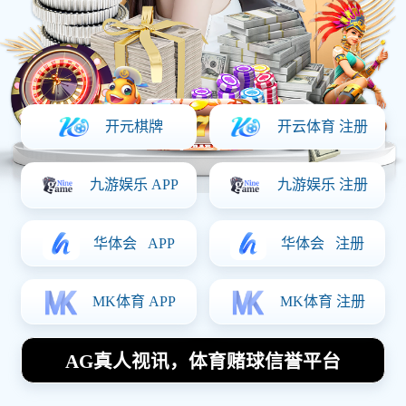
Beats 365官网亚洲网页版：全球同步享受优质音乐
在这个快节奏的时代，人们对于音乐的需求日益增长。Beats 365作
为全球知名的音频品牌，一直致力于为用户提供高品质的音乐体验。
其官网亚洲网页版的推出，无疑为亚洲地区的用户带来了前所未有的
便利。通过这个平台，用户可以随时随地享受到全球同步的音乐盛