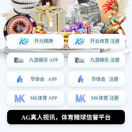
检测案例
资讯中心
关于我们
Beats 365
资讯中心
NEWS CENTER
官网：亚洲