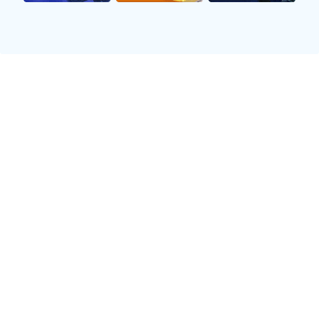
出的一款专为亚洲市场设
计的音频服务，旨在为亚
我要留言
洲用户提供更加个性化的
音频体验。作为苹果音乐
的一部分，Beats 365提
供了丰富的音乐库和高质
量的音频输出，让用户随
时随地享受到高品质的音
乐享受。
首先，Beats 365的音乐
库涵盖了亚洲地区的经典
歌曲、流行音乐和独立音
乐人的作品。无论是经典
的中文歌曲还是地道的韩
国流行音乐，都能在这里
找到。此外，它还提供了