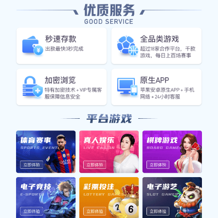
Beats 365中国区唯一官网，音乐爱好者的天堂
Beats 365，一个专注于提供高品质音乐体验的平台，自2017年在中
国推出以来，便迅速成为音乐爱好者的首选之地。作为中国区唯一的
官方网站，Beats 365不仅为消费者提供了丰富的音乐资源，还致力
于打造一个集音乐发现、分享与交流为一体的社区。
首先，Beats 365以其海量的音乐库著称。无论是流行歌曲、经典老
歌还是独立音乐人的作品，用户都可以在这里找到心仪的音乐。此
外，平台还特别注重版权保护，所有音乐作品均来自正规渠道，确保
用户能够享受到高品质的音乐体验。
其次，Beats 365的个性化推荐功能深受用户喜爱。通过分析用户的