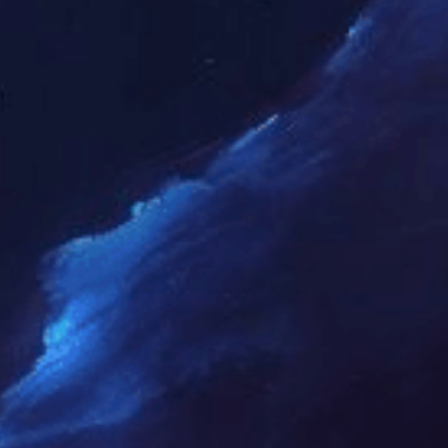
EN71检测的主要内容：
击性、小零件的脱落风险，以及边缘和尖角是否具有潜在的危险。
遇明火时的易燃性要求。可燃材料会被测试是否在合理范围内延缓燃烧
如重金属或邻苯二甲酸盐。EN71-3检测玩具中这些化学成分的含
品牌的信心。如果你是生产或销售玩具的企业，无论目标市场是
不同。如果你有任何疑问，欢迎在评论区与我们讨论或直接联系
我们交流吧!