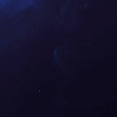
问题解答（2025最新···
CE认证核心逻辑：从合规原理到···