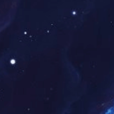
个方面，确保玩具的材质、设计及使用过程中的安全性。以下是
EN71-1)：该部分主要检测玩具的机械和物理性能，包括抗冲
童因误吞小零件或被玩具割伤而受到伤害。
N71-2)：火灾是家庭中常见的隐患，EN71-2规定了玩具在
足够的时间应对突发风险。
EN71-3)：玩具材料中可能含有对人类健康有害的化学物质，比
，确保儿童在接触玩具时不会吸入或吞入有害物质。
如此重要?
仅能提高产品的市场竞争力，更能保护儿童的安全，提升家长对
循EN71标准都能帮助产品以更高的信誉进入全球市场。
是否符合EN71标准?
1检测
是玩具行业的必要准则，但执行细节可能因产品类型而有所
你的产品轻松通过检测，赢得市场与消费者的信任!
更纯真!你对EN71标准还有哪些想法或疑问?快在下方留言与