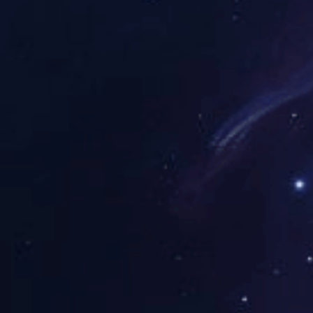
EN71标准涵盖了多
1. 物理性能测试(
这一测试主要防止儿
2. 易燃性测试(E
速度，确保使用者有
3. 化学性能测试(
量是否符合安全限值
为什么EN71检测
通过EN71检测不
欧洲还是其他地区，遵
你是否了解你的玩具
总的来说，
EN7
专业的检测机构，确保
让玩具更安全，让童年