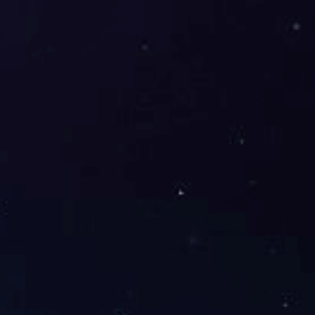
026年美国FCC认证：解读···
2025年美国FCC认证趋势报告：精···
ts365(股份)有限公司官方网站。我们专注于beats365品牌服务，提供权威资