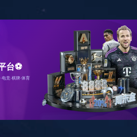
方网站
化学检测
质检报告
检测案例
资