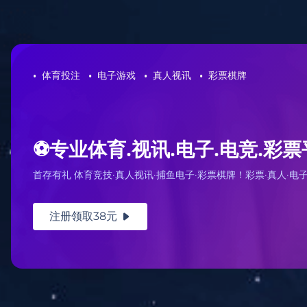
欢迎访问，中国.beats365(股份)有限公司-官方网站！
中国.beats365(股份)有限公司-官
网站首页
机器人检测
认证类别