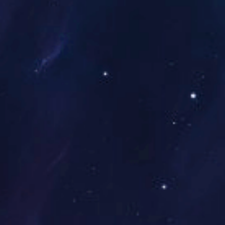
产品的安全性一直是消费者和制造商的关注重点。而在这一领域
检测的是什么?它主要覆盖哪些内容呢?让我们一探究竟。
?
安全性的欧洲标准，全称为“European Standard for Sa
性，同时也为制造商在产品设计和生产过程中提供了明确的规范
要求，将可能面临市场准入受限甚至召回的风险。
测哪些内容?