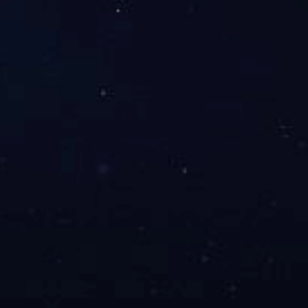
新闻资讯
关于我们
报告
公司动态
公司简介
报告
行业资讯
资质认证
常见问题
视频专区
报告
合作客户
实验室
联系我们
告
告