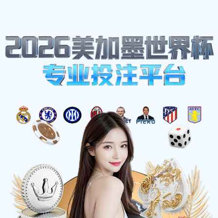
欢迎访问，中国.beats365(股份)有限公司-官方网站！
网站地图
咨询热线
中国.beats365(股份)有限
111 0000
公司-官方网站
1111
网站首页
机器人检测
认证类别
化学检测
质检报告