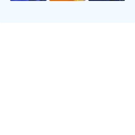
镉含量Cd检测
甲醛检测
邻苯二甲酸盐检测
项目详情
镍释放量检测
食品级检测
一、REACH检测简介
REACH（Registration,
五氨苯酚检测
Restriction of 
注册、评估、授权和
全，促进化学品的安
有机锡检测
- 核心目标：