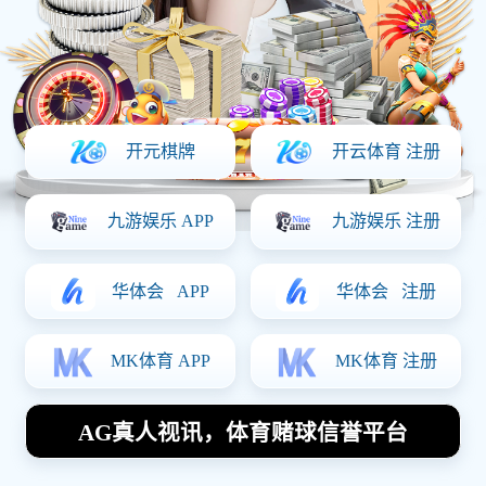
检测案例
资讯中心
关于我们
当前位置：
首页
>
化学检测
>
REACH检测
化学检测