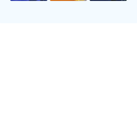
美国FCC认证常见问题解答
出口商核实EVS认证应该怎么办
（202···
理···
【深度解析】CE认证：欧盟市场
破解REACH检测合规困局：华锦
···
4···