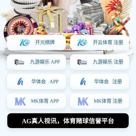
CE认证是指符合欧洲安全与环保要求的产品认证。想要办理CE认
证，首先需要确定产品是否适用于CE认证范围，然后选择合适的认证
机构进行申请。
在办理CE认证时，费用因产品种类和认证机构而异。一般而言，
费用包括申请费、测试费用等，具体费用可以咨询认证机构。若需要
加急服务，费用可能会更高。