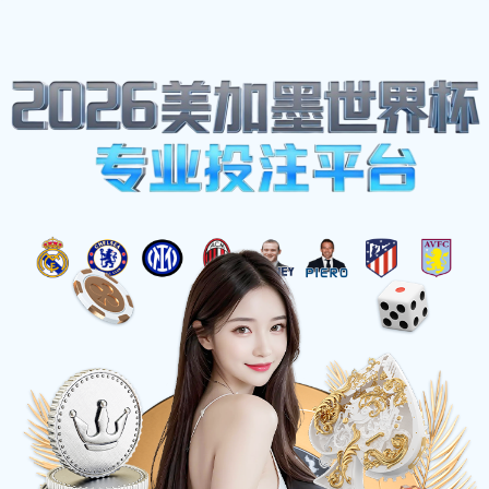
欢迎访问，中国.beats365(股份)有限公司-官方网站！
网站地图
咨询热线
中国.beats365(股份)有限
111 0000
公司-官方网站
1111
网站首页
机器人检测
认证类别
化学检测
质检报告