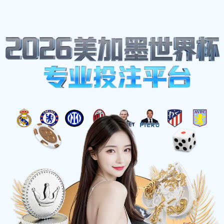
欢迎访问，中国.beats365(股份)有限公司-官方网站！
网站地图
咨询热线
中国.beats365(股份)有限
111 0000
公司-官方网站
1111
网站首页
机器人检测
认证类别
化学检测
质检报告