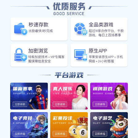
电商平台质检报告
电子电器质检报告
服装质检报告
机械设备质检报告
建材质检报告
京东质检报告
拼多多质检报告