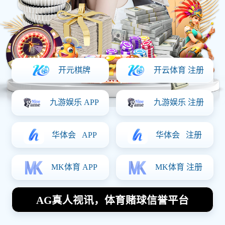
检测案例
资讯中心
关于我们
当前位置：
首页
>
质检报告
>
电子电器质检报告
质检报告