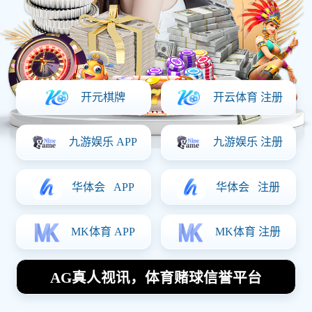
检测案例
资讯中心
关于我们
当前位置：
首页
>
质检报告
>
拼多多质检报告
质检报告