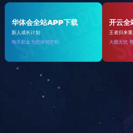
资讯中心
NEWS CENTER
公司动态
行业资讯
常见问题
在线留言