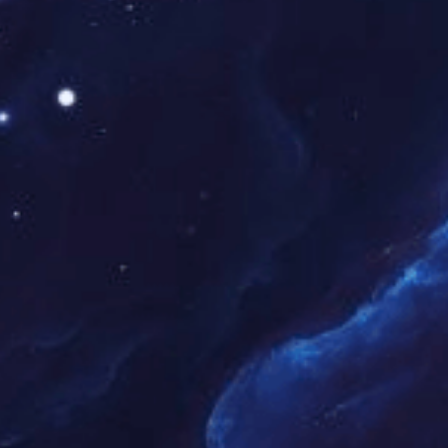
多消费者都会关注质检报告的问题，想要确保产品的质量和安全性。那
相关的技术监督局或者具有资质的第三方检测机构进行办理。这些机构
收费标准会因地区和机构而异，您可以提前咨询了解或直接前往当地机
仅能够验证产品的质量，还能为消费者购买提供更多的保障。如果您需要
专业的指导和帮助。
长时间有效
设备的保护检测包括哪些？