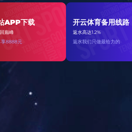
电子产品质检报告去哪
时间：2025-06-16 访问量：