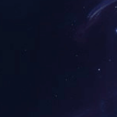
在购买电子产品之前，许
一般来说，您可以前往
至于费用方面，具体的
通过办理质检报告，不
测机构，他们会为您提供
上一篇：
电商质检报告多
下一篇：
工业机器人电气
文章标签
相关推荐