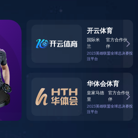
网站地图
咨询热线
111 0000 1111
讯中心
关于我们