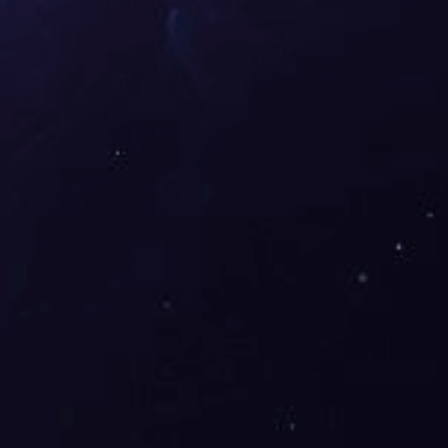
伯SABER认证需要哪···
Beats 365中国官网：亚洲市场的···
选购指南：如何选对合···
电商平台要求的质检报告去哪做···