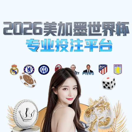
欢迎访问，中国.beats365(股份)有限公司-官方网站！
网站地图
咨询热线
中国.beats365(股份)有限
111 0000
公司-官方网站
1111
网站首页
机器人检测
认证类别
化学检测
质检报告