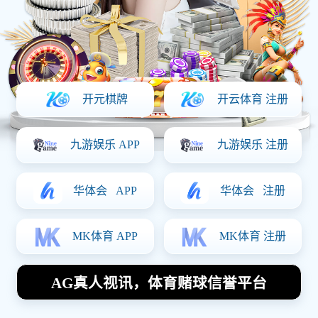
检测案例
资讯中心
关于我们
当前位置：
首页
>
机器人检测
>
噪声检测
机器人检测