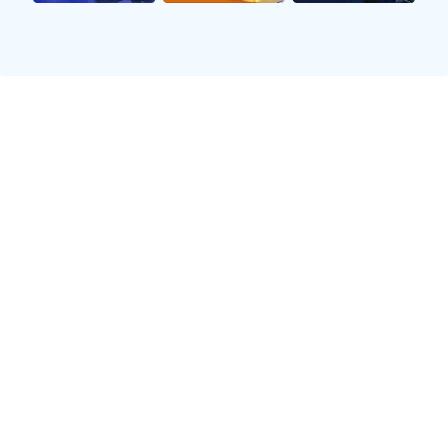
性能检测
噪声检测
在线留言
感谢您为我们提供的反馈意见
项目详情
您的意见与建议将是我们前进的动
力！
一、简介‌
机器人噪声性检测是
特性等参数，评估其
要求，核心目标是减
境的影响‌。检测涵盖
现，为产品优化和合规