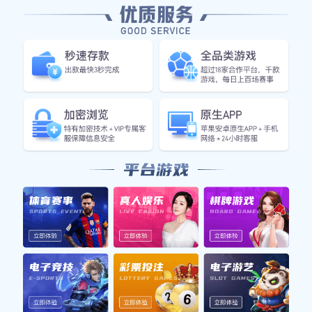
电池检测
电瓷兼容检测
电气检测
环境适应性检测
机器人电机检测
机器人减速器检测
水静压力检测